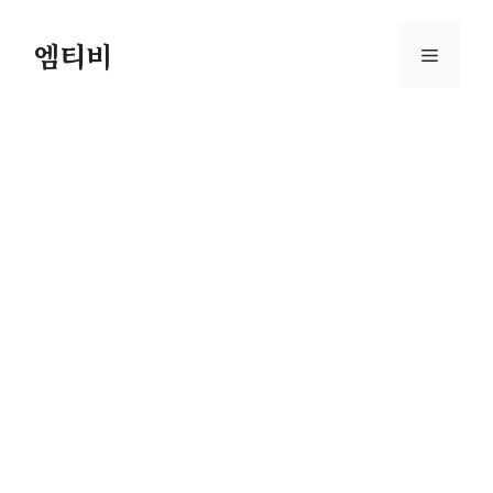
컨
텐
엠티비
메
츠
로
뉴
건
너
뛰
기