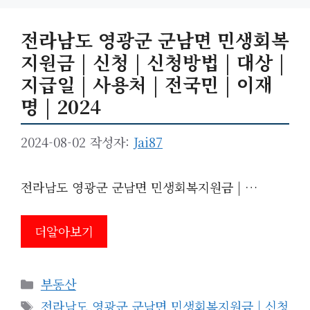
전라남도 영광군 군남면 민생회복
지원금 | 신청 | 신청방법 | 대상 |
지급일 | 사용처 | 전국민 | 이재
명 | 2024
2024-08-02
작성자:
Jai87
전라남도 영광군 군남면 민생회복지원금 | …
더알아보기
카
부동산
테
태
전라남도 영광군 군남면 민생회복지원금 | 신청