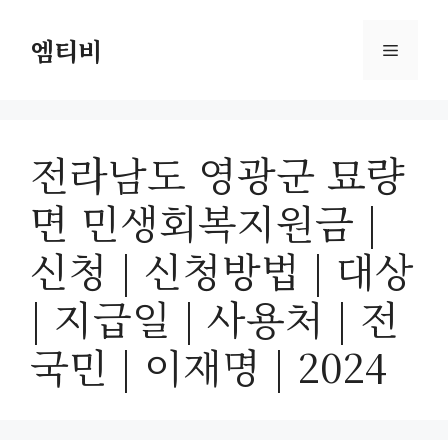
컨
텐
엠티비
메
츠
로
뉴
건
너
전라남도 영광군 묘량
뛰
기
면 민생회복지원금 |
신청 | 신청방법 | 대상
| 지급일 | 사용처 | 전
국민 | 이재명 | 2024