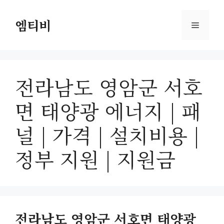
컨
텐
엠티비
메
츠
로
뉴
건
너
전라남도 영암군 서호
뛰
기
면 태양광 에너지 | 패
널 | 가격 | 설치비용 |
정부 지원 | 지원금
전라남도 영암군 서호면 태양광