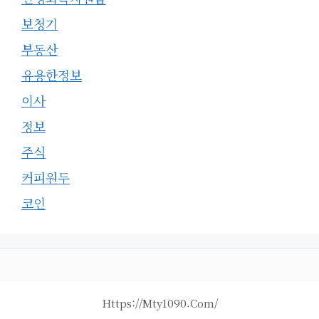
보청기
부동산
유용한정보
이사
정보
주식
커피원두
코인
Https://mty1090.com/