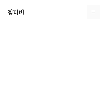
컨
텐
엠티비
메
츠
로
뉴
건
너
뛰
기