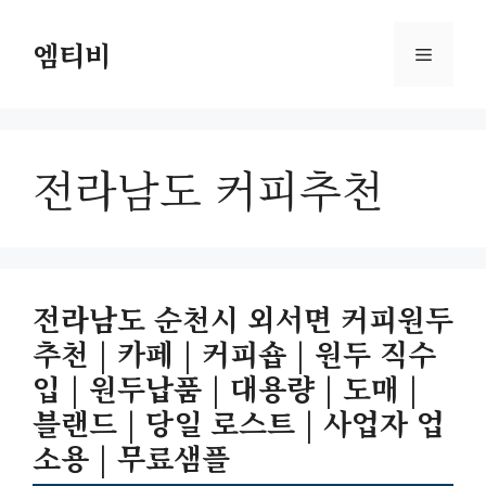
컨
텐
엠티비
메
츠
로
뉴
건
너
전라남도 커피추천
뛰
기
전라남도 순천시 외서면 커피원두
추천 | 카페 | 커피숍 | 원두 직수
입 | 원두납품 | 대용량 | 도매 |
블랜드 | 당일 로스트 | 사업자 업
소용 | 무료샘플