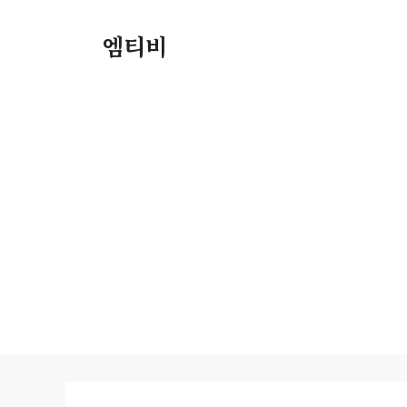
컨
텐
엠티비
츠
로
건
너
뛰
기