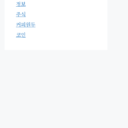
정보
주식
커피원두
코인