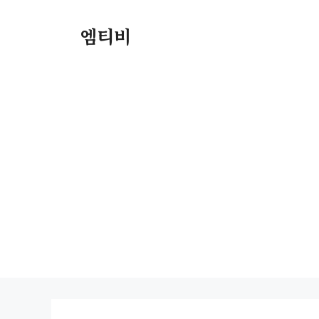
컨
텐
엠티비
츠
로
건
너
뛰
기