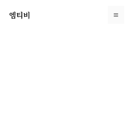
컨
텐
엠티비
메
츠
로
뉴
건
너
뛰
기