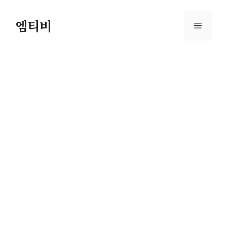
컨
텐
엠티비
메
츠
로
뉴
건
너
뛰
기