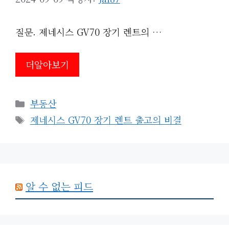
질문. 제네시스 GV70 장기 렌트의 …
더알아보기
카
부동산
테
태
제네시스 GV70 장기 렌트 출고의 비결
고
그
리
알 수 없는 피드