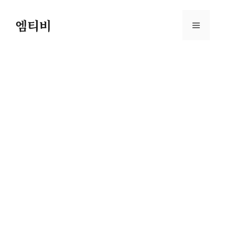
컨
텐
엠티비
메
츠
로
뉴
건
너
뛰
기