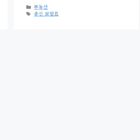
카
부동산
테
태
종신 보험료
고
그
리