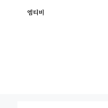
컨
텐
엠티비
츠
로
건
너
뛰
기