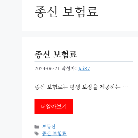
종신 보험료
종신 보험료
2024-06-21
작성자:
Jai87
종신 보험료는 평생 보장을 제공하는 …
더알아보기
카
부동산
테
태
종신 보험료