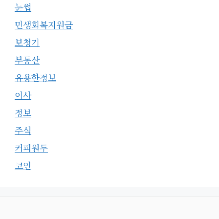
눈썹
민생회복지원금
보청기
부동산
유용한정보
이사
정보
주식
커피원두
코인