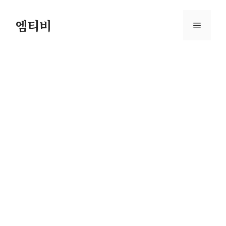
컨
텐
엠티비
메
츠
로
뉴
건
너
뛰
기