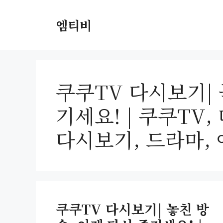
컨
텐
엠티비
츠
로
건
너
쿠쿠TV 다시보기| 
뛰
기
기세요! | 쿠쿠TV,
다시보기, 드라마,
쿠쿠TV 다시보기| 놓친 방