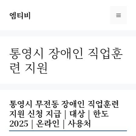
컨
텐
엠티비
메
츠
로
뉴
건
너
통영시 장애인 직업훈
뛰
기
련 지원
통영시 무전동 장애인 직업훈련
지원 신청 지급 | 대상 | 한도
2025 | 온라인 | 사용처