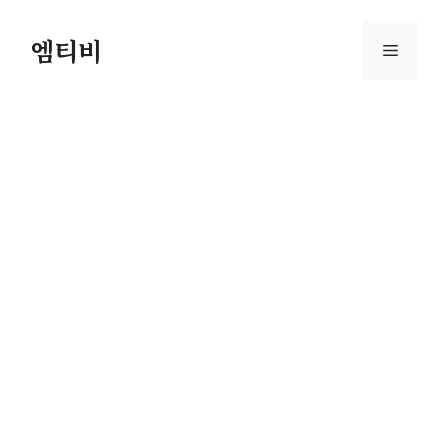
컨
텐
엠티비
메
츠
로
뉴
건
너
뛰
기