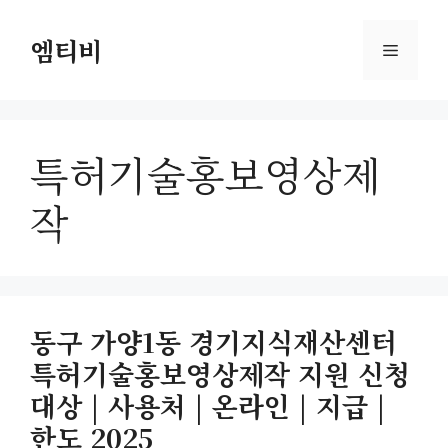
컨
텐
엠티비
메
츠
로
뉴
건
너
특허기술홍보영상제
뛰
기
작
동구 가양1동 경기지식재산센터
특허기술홍보영상제작 지원 신청
대상 | 사용처 | 온라인 | 지급 |
한도 2025