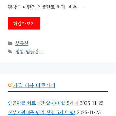
평창군 미탄면 임플란트 치과: 비용, …
더알아보기
카
부동산
테
태
평창 임플란트
고
그
리
가격 비용 바로가기
인공관절 치료기간 알아야 할 5가지
2025-11-25
정부지원대출 당일 신청 5가지 팁!
2025-11-25