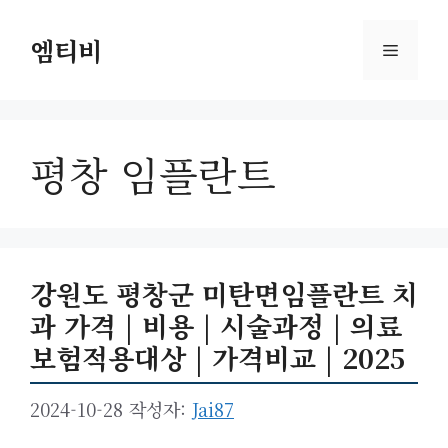
컨
텐
엠티비
메
츠
로
뉴
건
너
평창 임플란트
뛰
기
강원도 평창군 미탄면임플란트 치
과 가격 | 비용 | 시술과정 | 의료
보험적용대상 | 가격비교 | 2025
2024-10-28
작성자:
Jai87