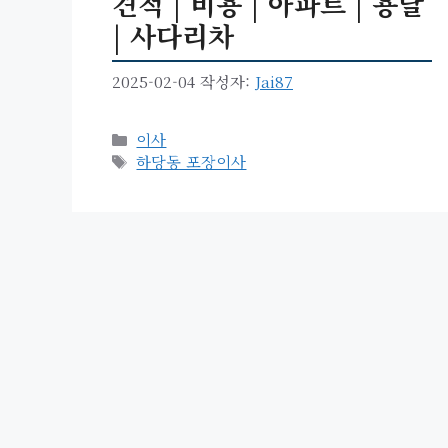
견적 | 비용 | 아파트 | 용달
| 사다리차
2025-02-04
작성자:
Jai87
카
이사
테
태
하당동 포장이사
고
그
리