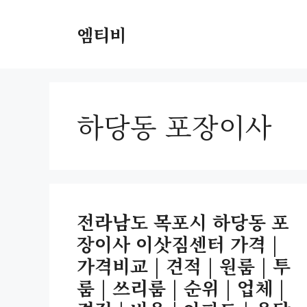
컨
텐
엠티비
츠
로
건
너
하당동 포장이사
뛰
기
전라남도 목포시 하당동 포
장이사 이삿짐센터 가격 |
가격비교 | 견적 | 원룸 | 투
룸 | 쓰리룸 | 순위 | 업체 |