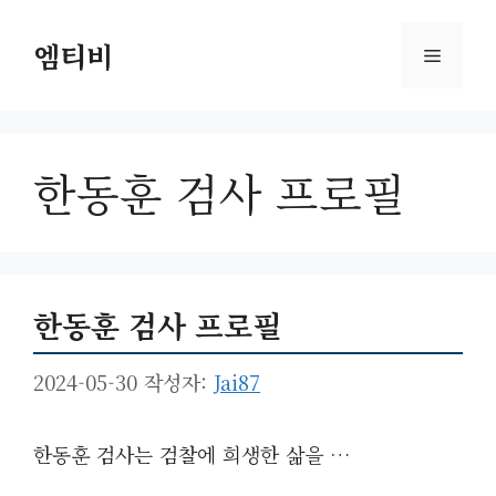
컨
텐
엠티비
메
츠
로
뉴
건
너
한동훈 검사 프로필
뛰
기
한동훈 검사 프로필
2024-05-30
작성자:
Jai87
한동훈 검사는 검찰에 희생한 삶을 …