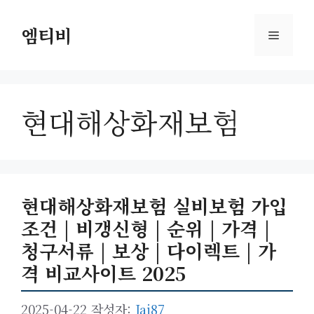
컨
텐
엠티비
메
츠
로
뉴
건
너
현대해상화재보험
뛰
기
현대해상화재보험 실비보험 가입
조건 | 비갱신형 | 순위 | 가격 |
청구서류 | 보상 | 다이렉트 | 가
격 비교사이트 2025
2025-04-22
작성자:
Jai87