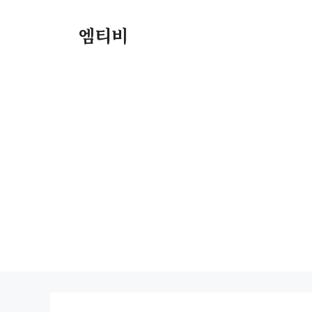
컨
텐
엠티비
츠
로
건
너
뛰
기