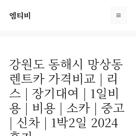
컨
텐
엠티비
메
츠
로
뉴
건
너
뛰
강원도 동해시 망상동
기
렌트카 가격비교 | 리
스 | 장기대여 | 1일비
용 | 비용 | 소카 | 중고
| 신차 | 1박2일 2024