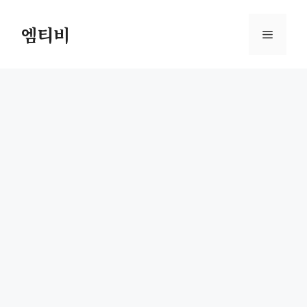
컨
텐
엠티비
메
츠
로
뉴
건
너
뛰
기