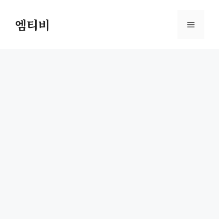
컨
텐
엠티비
메
츠
로
뉴
건
너
뛰
기