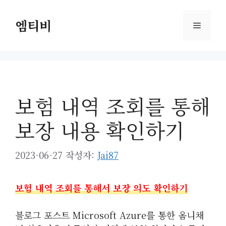
컨
텐
엠티비
메
츠
로
뉴
건
너
뛰
보험 내역 조회를 통해
기
보장 내용 확인하기
2023-06-27
작성자:
Jai87
보험 내역 조회를 통해서 보장 의도 확인하기
블로그 포스트 Microsoft Azure를 통한 옴니채