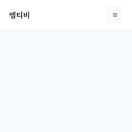
컨
텐
엠티비
메
츠
로
뉴
건
너
뛰
기