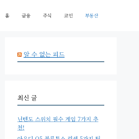
홈
금융
주식
코인
부동산
알 수 없는 피드
최신 글
닌텐도 스위치 필수 게임 7가지 추
천!
아우디 Q5 블루투스 리셋 5가지 팁