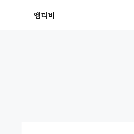
컨
텐
엠티비
츠
로
건
너
뛰
기