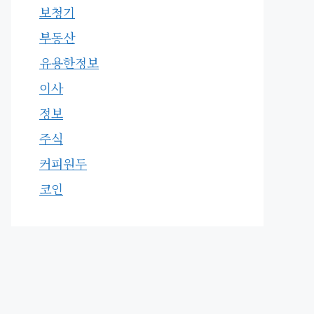
보청기
부동산
유용한정보
이사
정보
주식
커피원두
코인