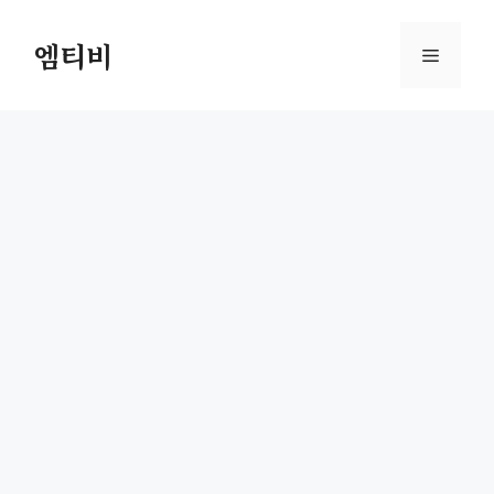
컨
텐
엠티비
메
츠
로
뉴
건
너
뛰
기