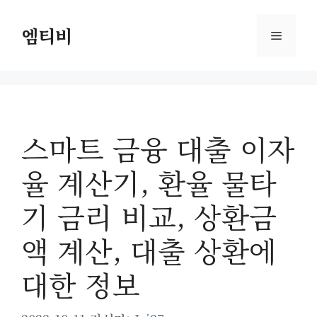
컨
텐
엠티비
메
츠
로
뉴
건
너
뛰
스마트 금융 대출 이자
기
율 계산기, 환율 물타
기 금리 비교, 상환금
액 계산, 대출 상환에
대한 정보