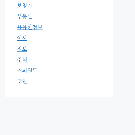
보청기
부동산
유용한정보
이사
정보
주식
커피원두
코인