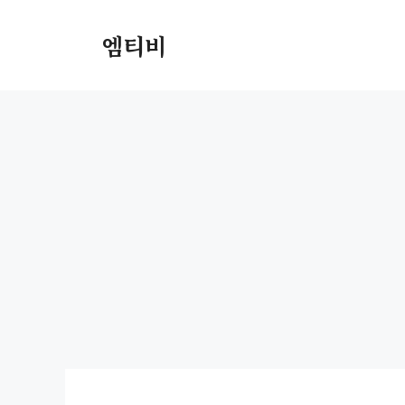
컨
텐
엠티비
츠
로
건
너
뛰
기