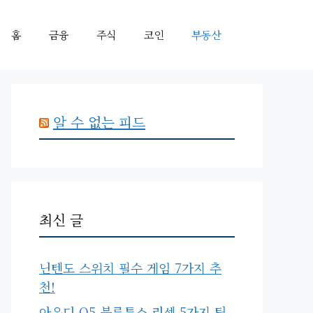
홈
금융
주식
코인
부동산
알 수 없는 피드
최신 글
닌텐도 스위치 필수 게임 7가지 추
천!
아우디 Q5 블루투스 리셋 5가지 팁