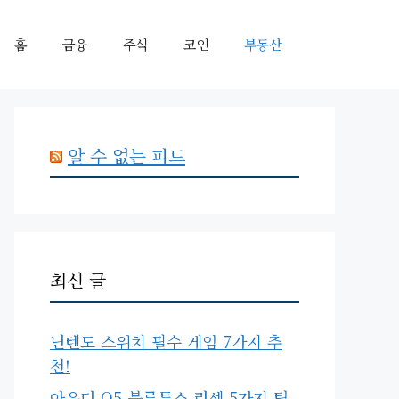
홈
금융
주식
코인
부동산
알 수 없는 피드
최신 글
닌텐도 스위치 필수 게임 7가지 추
천!
아우디 Q5 블루투스 리셋 5가지 팁