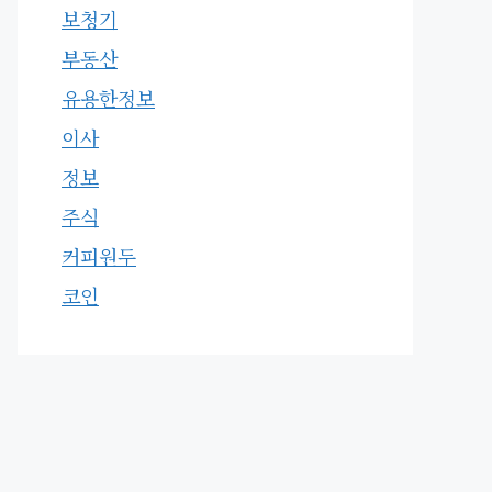
보청기
부동산
유용한정보
이사
정보
주식
커피원두
코인