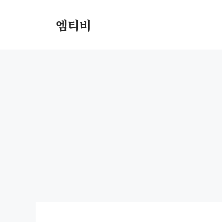
컨
텐
엠티비
츠
로
건
너
뛰
기