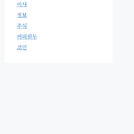
이사
정보
주식
커피원두
코인