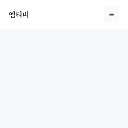
컨
텐
엠티비
메
츠
로
뉴
건
너
뛰
기