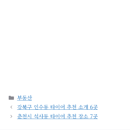
카
부동산
테
강북구 인수동 타이어 추천 소개 6곳
고
춘천시 석사동 타이어 추천 장소 7곳
리