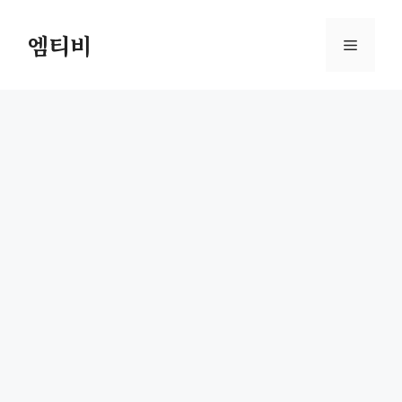
컨
텐
엠티비
메
츠
로
뉴
건
너
뛰
기