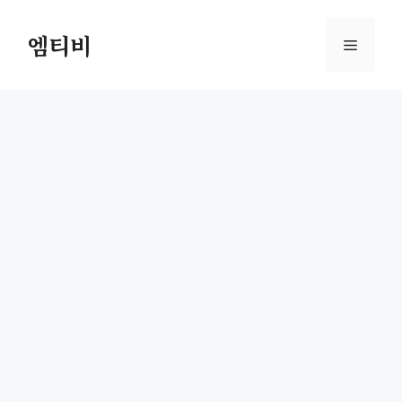
컨
텐
엠티비
메
츠
로
뉴
건
너
뛰
기