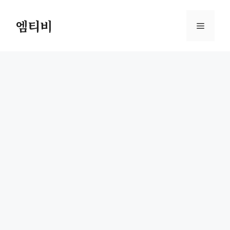
컨
텐
엠티비
메
츠
로
뉴
건
너
뛰
기