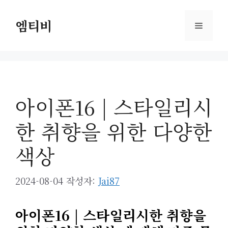
컨
텐
엠티비
메
츠
로
뉴
건
너
뛰
아이폰16 | 스타일리시
기
한 취향을 위한 다양한
색상
2024-08-04
작성자:
Jai87
아이폰16 | 스타일리시한 취향을