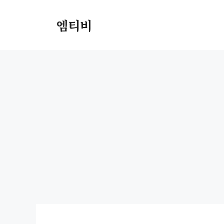
컨
텐
엠티비
츠
로
건
너
뛰
기