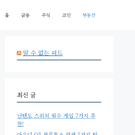
홈
금융
주식
코인
부동산
알 수 없는 피드
최신 글
닌텐도 스위치 필수 게임 7가지 추
천!
아우디 Q5 블루투스 리셋 5가지 팁