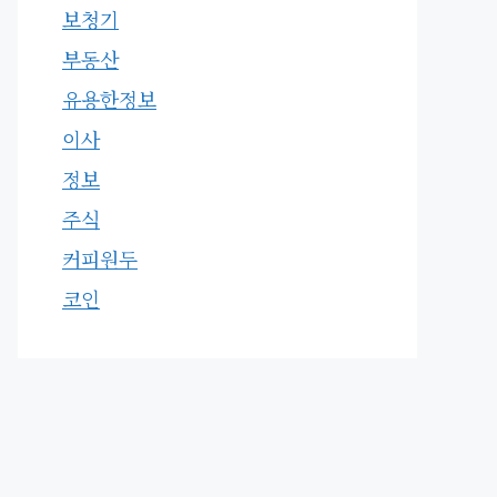
보청기
부동산
유용한정보
이사
정보
주식
커피원두
코인