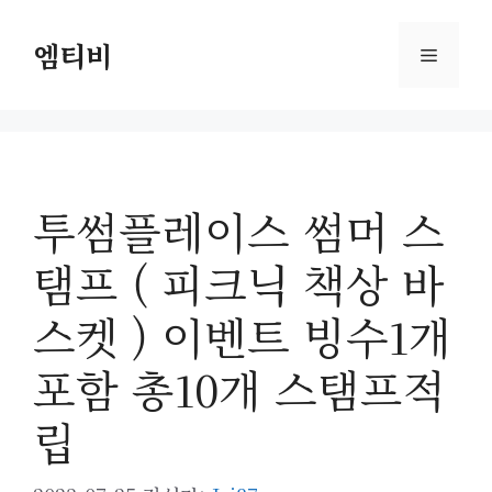
컨
텐
엠티비
메
츠
로
뉴
건
너
뛰
투썸플레이스 썸머 스
기
탬프 ( 피크닉 책상 바
스켓 ) 이벤트 빙수1개
포함 총10개 스탬프적
립